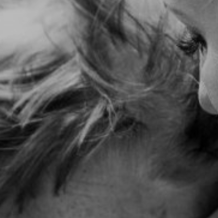
© 2026 Christoph Graus |
Impressum/Datenschutz/AGB
|
Sitemap
| +43 (0)677 620 327 74 |
traumlichtfoto@gmail.com
|
www.traumlichtfoto.tirol