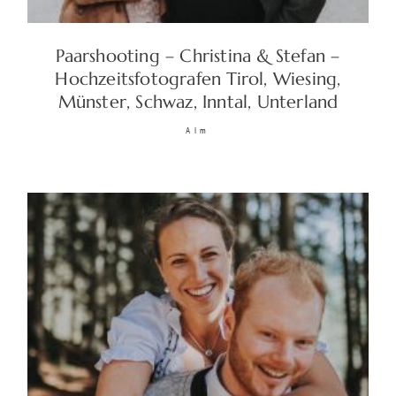
Paarshooting – Christina & Stefan –
© 2026 Christoph Graus |
Hochzeitsfotografen Tirol, Wiesing,
Impressum/Datenschutz/AGB
|
Münster, Schwaz, Inntal, Unterland
Sitemap
| +43 (0)677 620 327 74 |
Alm
traumlichtfoto@gmail.com
|
www.traumlichtfoto.tirol