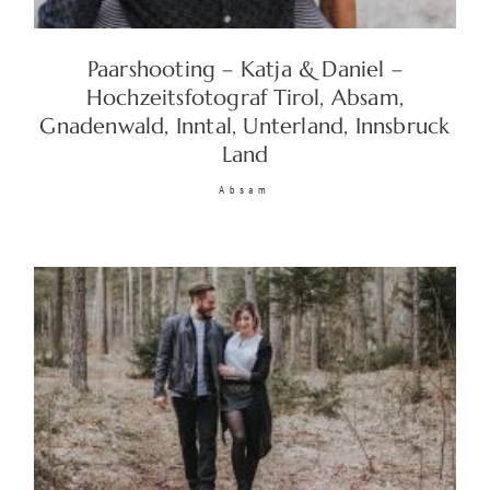
Paarshooting – Katja & Daniel –
© 2026 Christoph Graus |
Hochzeitsfotograf Tirol, Absam,
Impressum/Datenschutz/AGB
|
Gnadenwald, Inntal, Unterland, Innsbruck
Sitemap
| +43 (0)677 620 327 74 |
Land
traumlichtfoto@gmail.com
|
Absam
www.traumlichtfoto.tirol