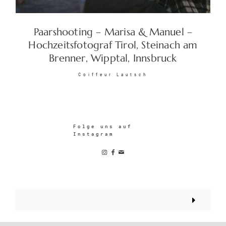
Paarshooting – Marisa & Manuel –
© 2026 Christoph Graus |
Hochzeitsfotograf Tirol, Steinach am
Impressum/Datenschutz/AGB
|
Brenner, Wipptal, Innsbruck
Sitemap
| +43 (0)677 620 327 74 |
Coiffeur Lautsch
traumlichtfoto@gmail.com
|
www.traumlichtfoto.tirol
Folge uns auf
Instagram