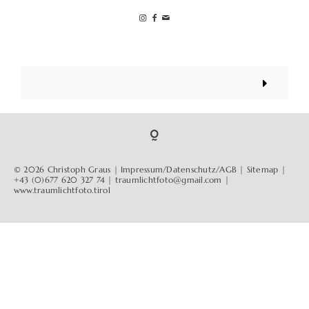
© 2026 Christoph Graus |
Impressum/Datenschutz/AGB
|
Sitemap
| +43 (0)677 620 327 74 |
traumlichtfoto@gmail.com
|
www.traumlichtfoto.tirol
© 2026 Christoph Graus |
Impressum/Datenschutz/AGB
|
Sitemap
|
+43 (0)677 620 327 74 |
traumlichtfoto@gmail.com
|
www.traumlichtfoto.tirol