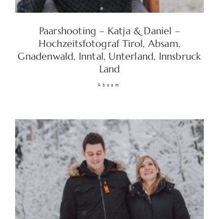
Paarshooting – Katja & Daniel –
© 2026 Christoph Graus |
Hochzeitsfotograf Tirol, Absam,
Impressum/Datenschutz/AGB
|
Gnadenwald, Inntal, Unterland, Innsbruck
Sitemap
| +43 (0)677 620 327 74 |
Land
traumlichtfoto@gmail.com
|
Absam
www.traumlichtfoto.tirol