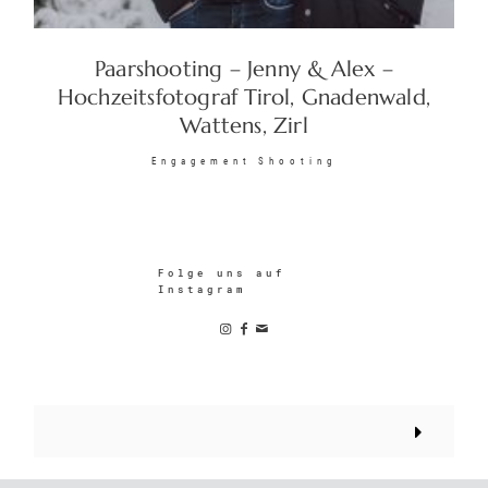
Paarshooting – Jenny & Alex –
© 2026 Christoph Graus |
Hochzeitsfotograf Tirol, Gnadenwald,
Impressum/Datenschutz/AGB
|
Wattens, Zirl
Sitemap
| +43 (0)677 620 327 74 |
Engagement Shooting
traumlichtfoto@gmail.com
|
www.traumlichtfoto.tirol
Folge uns auf
Instagram